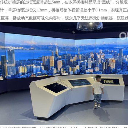
拼接屏的边框宽度常超过5mm，在多屏拼接时易形成“黑线”，分散观众注
计，单屏物理边框仅1.3mm，拼接后整体视觉误差小于0.1mm，实现真
K巨幕，播放动态数据可视化内容时，观众几乎无法察觉拼接痕迹，沉浸感