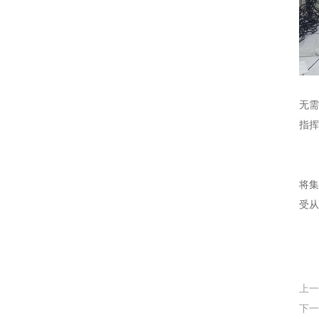
【O
无需
指挥
兼容
随着
将集
受从
上一
下一