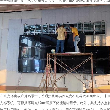
级玻璃切割工艺，边框误差控制在±0.05mm内智能边缘补偿算法，
光环境或户外场景中，普通拼接屏易因亮度不足导致画面发灰。【OBOO鸥
光感系统，可根据环境光线lux照度下仍能清晰显示。此外，其支持多点
跨屏协同操作。例如，在某企业会议室中，用户可通过手势缩放、拖拽拼