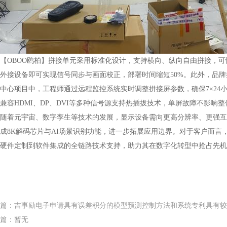
BOO鸥柏】拼接单元采用标准化设计，支持横向、纵向自由拼接，可快速
外接设备即可实现信号同步与画面校正，部署时间缩短50%。此外，品
中心项目中，工程师通过远程监控系统实时调整拼接屏参数，确保7×24
HDMI、DP、DVI等多种信号源支持热插拔技术，单屏故障不影响整
元宇宙、数字孪生等技术的发展，显示设备需向更高分辨率、更强互动
成8K解码芯片与AI场景识别功能，进一步拓展应用边界。对于客户而言
硬件定制到软件集成的全链路技术支持，助力其在数字化转型中抢占先机
篇：吉事励电子申请具有误差积分的模型预测控制方法和系统专利具有较
篇：暂无