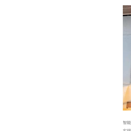
光学
在强
智能
实现